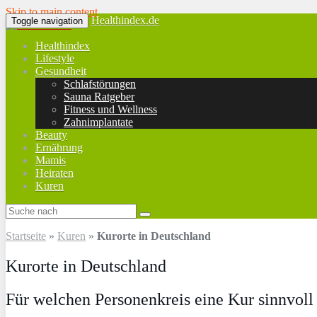
Skip to main content
Healthindex.de
Toggle navigation
Healthindex
Lifestyle
Gesundheit
Schlafstörungen
Sauna Ratgeber
Fitness und Wellness
Zahnimplantate
Beauty
Ernährung
Mamis
Heiraten
Kuren
Startseite
»
Kuren
»
Kurorte in Deutschland
Kurorte in Deutschland
Für welchen Personenkreis eine Kur sinnvoll