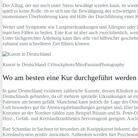
Der Alltag, der nur noch unter Stress bewältigt werden kann, ist wie
spielt es keine Rolle, ob es sich um die Bewältigung des schwierige
momentanen Überforderung kann mit Hilfe der Durchführung einer Kur
Weiter sind Symptome wie Lungenerkrankungen und Allergien oder Le
manchen Fällen zu heilen. Eine Kur ist aber auch zweckdienlich, wen
Unter fachgerechter Anleitung kann dies sehr viel hilfreicher gesche
zuhause zum schnelleren Ziel führen können.
Kurort in Deutschland ©iStockphoto/MissPassionPhotography
Wo am besten eine Kur durchgeführt werden 
In ganz Deutschland existieren zahlreiche Kurorte, dessen Kliniken 
Deutschlands gebunden, da oft mehrere spezielle Erkrankungen an e
Patienten am besten gefällt. Manchmal kann jedoch die Lage des Orte
Luft besonders gut für Atemwegsbehandlungen geeignet sind. Hier b
Kurorten an der Nordsee zählen zum Beispiel Büsum und St. Peter-Or
Herz-, Gefäß- und Kreislaufkrankheiten hervorragend geeignet. Auch 
Bad Schandau in Sachsen ist besonders als Kneippkurort bekannt, de
Kreislaufsystem positiv auswirken. Außerdem werden hier Psychosom