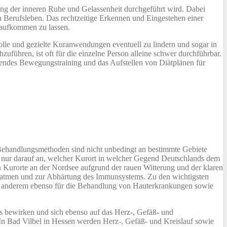
dung der inneren Ruhe und Gelassenheit durchgeführt wird. Dabei
n Berufsleben. Das rechtzeitige Erkennen und Eingestehen einer
 aufkommen zu lassen.
le und gezielte Kuranwendungen eventuell zu lindern und sogar in
ühren, ist oft für die einzelne Person alleine schwer durchführbar.
tzendes Bewegungstraining und das Aufstellen von Diätplänen für
n Behandlungsmethoden sind nicht unbedingt an bestimmte Gebiete
 nur darauf an, welcher Kurort in welcher Gegend Deutschlands dem
n Kurorte an der Nordsee aufgrund der rauen Witterung und der klaren
chatmen und zur Abhärtung des Immunsystems. Zu den wichtigsten
ter anderem ebenso für die Behandlung von Hauterkrankungen sowie
s bewirken und sich ebenso auf das Herz-, Gefäß- und
n Bad Vilbel in Hessen werden Herz-, Gefäß- und Kreislauf sowie