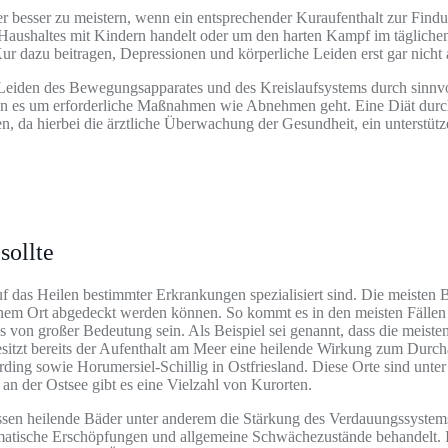
der besser zu meistern, wenn ein entsprechender Kuraufenthalt zur Fin
n Haushaltes mit Kindern handelt oder um den harten Kampf im tägliche
 dazu beitragen, Depressionen und körperliche Leiden erst gar nicht
iden des Bewegungsapparates und des Kreislaufsystems durch sinnvol
n es um erforderliche Maßnahmen wie Abnehmen geht. Eine Diät durchzuf
hen, da hierbei die ärztliche Überwachung der Gesundheit, ein unterstü
sollte
auf das Heilen bestimmter Erkrankungen spezialisiert sind. Die meiste
inem Ort abgedeckt werden können. So kommt es in den meisten Fällen
s von großer Bedeutung sein. Als Beispiel sei genannt, dass die meiste
esitzt bereits der Aufenthalt am Meer eine heilende Wirkung zum Dur
ding sowie Horumersiel-Schillig in Ostfriesland. Diese Orte sind un
an der Ostsee gibt es eine Vielzahl von Kurorten.
ssen heilende Bäder unter anderem die Stärkung des Verdauungssystem
atische Erschöpfungen und allgemeine Schwächezustände behandelt. I