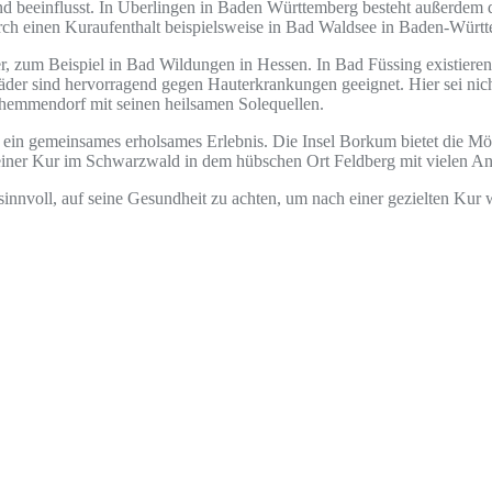
 beeinflusst. In Überlingen in Baden Württemberg besteht außerdem 
ch einen Kuraufenthalt beispielsweise in Bad Waldsee in Baden-Württ
r, zum Beispiel in Bad Wildungen in Hessen. In Bad Füssing existiere
bäder sind hervorragend gegen Hauterkrankungen geeignet. Hier sei ni
zhemmendorf mit seinen heilsamen Solequellen.
ein gemeinsames erholsames Erlebnis. Die Insel Borkum bietet die Mögli
rt einer Kur im Schwarzwald in dem hübschen Ort Feldberg mit vielen
sinnvoll, auf seine Gesundheit zu achten, um nach einer gezielten Kur 