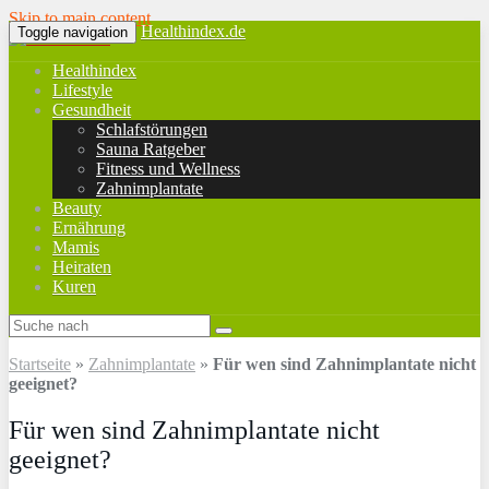
Skip to main content
Healthindex.de
Toggle navigation
Healthindex
Lifestyle
Gesundheit
Schlafstörungen
Sauna Ratgeber
Fitness und Wellness
Zahnimplantate
Beauty
Ernährung
Mamis
Heiraten
Kuren
Startseite
»
Zahnimplantate
»
Für wen sind Zahnimplantate nicht
geeignet?
Für wen sind Zahnimplantate nicht
geeignet?