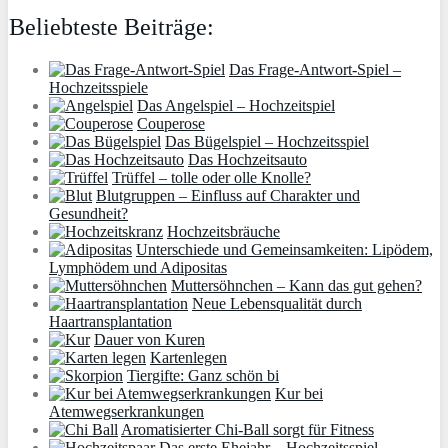
Beliebteste Beiträge:
Das Frage-Antwort-Spiel –
Hochzeitsspiele
Das Angelspiel – Hochzeitspiel
Couperose
Das Bügelspiel – Hochzeitsspiel
Das Hochzeitsauto
Trüffel – tolle oder olle Knolle?
Blutgruppen – Einfluss auf Charakter und
Gesundheit?
Hochzeitsbräuche
Unterschiede und Gemeinsamkeiten: Lipödem,
Lymphödem und Adipositas
Muttersöhnchen – Kann das gut gehen?
Neue Lebensqualität durch
Haartransplantation
Dauer von Kuren
Kartenlegen
Tiergifte: Ganz schön bi
Kur bei
Atemwegserkrankungen
Aromatisierter Chi-Ball sorgt für Fitness
Das erste Ehejahr – Hochzeitsspiel