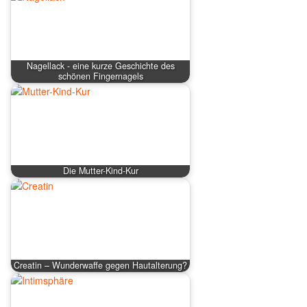
Nagellack - eine kurze Geschichte des
schönen Fingernagels
Die Mutter-Kind-Kur
Creatin – Wunderwaffe gegen Hautalterung?