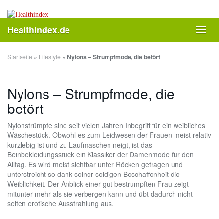
Skip
to
main
Healthindex.de
Toggl
content
navig
Startseite
»
Lifestyle
»
Nylons – Strumpfmode, die betört
Nylons – Strumpfmode, die
betört
Nylonstrümpfe sind seit vielen Jahren Inbegriff für ein weibliches
Wäschestück. Obwohl es zum Leidwesen der Frauen meist relativ
kurzlebig ist und zu Laufmaschen neigt, ist das
Beinbekleidungsstück ein Klassiker der Damenmode für den
Alltag. Es wird meist sichtbar unter Röcken getragen und
unterstreicht so dank seiner seidigen Beschaffenheit die
Weiblichkeit. Der Anblick einer gut bestrumpften Frau zeigt
mitunter mehr als sie verbergen kann und übt dadurch nicht
selten erotische Ausstrahlung aus.