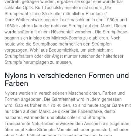
verdreht getragen wurden, ergaben sie sogar eine wunderbar
schlanke Optik. Kurt Tucholsky meinte einst schon: „Die
Strumpfnaht ist die Strickleiter männlicher Phantasie.“
Dank Weiterentwicklung der Textilmaschinen in den 1950er und
1960er Jahren kam der nahtlose Strumpf auf den Markt. Dieser
wurde später mit einem Höschenteil versehen. Die Strumpfhose
begann sich infolge des Minirock-Booms zu etablieren. Noch
heute wird die Strumpfhose mehrheitlich den Strümpfen
vorgezogen. Wohl aus Bequemlichkeit, um sich nicht mit
Strumpfhaltern oder der Angst munter rutschender halterloser
Strümpfe herumplagen zu müssen.
Nylons in verschiedenen Formen und
Farben
Nylons werden in verschiedenen Maschendichten, Farben und
Formen angeboten. Die Garnfeinheit wird in „den“ gemessen
wird. Gab es früher nur 70-40 den, so sind heute sogar Garne mit
nur 5den auf den Markt. Je dicker die Fadenstärke, desto
haltbarer, wärmender und blickdichter sind Strümpfe.
Transparente Naturfarben erwecken den Anschein als trüge man
überhaupt keine Strümpfe. Von einfach oder gemustert, mit oder
ohne Naht, hüfthohen oder Taillenstrumpfhosen, kurzen