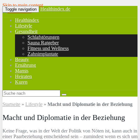
Skip to main content
Healthindex.de
Toggle navigation
Healthindex
Lifestyle
Gesundheit
Schlafstörungen
Sauna Ratgeber
Fitness und Wellness
Zahnimplantate
Beauty
Ernährung
Mamis
Heiraten
Kuren
Startseite
»
Lifestyle
»
Macht und Diplomatie in der Beziehung
Macht und Diplomatie in der Beziehung
Keine Frage, was in der Welt der Politik von Nöten ist, kann auch in
einer Paarbeziehung entscheidend sein – zumindest wenn es sich um