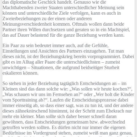
das diplomatische Geschick handelt. Genauso wie die
Machthabenden zweier Staaten unterschiedlicher Meinung sein
können und unterschiedliche Ziele verfolgen, kann es auch in
Zweierbeziehungen zu der einen oder anderen
Meinungsverschiedenheit kommen. Oftmals wollen dann beide
Partner ihren Willen durchsetzen und geraten so in ein Machtspiel,
das auf Dauer belastend für die ganze Beziehung werden kann.
Ein Paar zu sein bedeutet immer auch, auf die Gefühle,
Einstellungen und Ansichten des Partners einzugehen. Tut man
dieses nicht, ist der Beziehungskrieg bereits vorprogrammiert. Dabei
gibt es im Alltag aller Paare die unterschiedlichsten – zumeist
unwichtigen – Situationen, die aufgrund beidseitiger Sturheit
eskalieren können.
So stehen in jeder Beziehung tagtäglich Entscheidungen an – im
Kleinen sind das dann solche wie: „Was sollen wir heute kochen?“,
„Was schauen wir uns im Fernsehen an?“ oder „Wer holt die Kinder
vom Sporttraining ab?“. Laufen die Entscheidungsprozesse dabei
immer einseitig ab, so dass einer sagt, was zu tun ist, und der andere
dieses zähneknirschend hinnimmt, ist der Schritt zum Ehekrach nur
mehr ein kleiner. Man sollte sich daher besser schnell daran
gewöhnen, dass Entscheidungen gemeinsam bzw. abwechselnd
getroffen werden sollten. Es dürfen nicht nur immer die eigenen
Bedürfnisse im Vordergrund stehen, zumeist weiß man ganz genau,