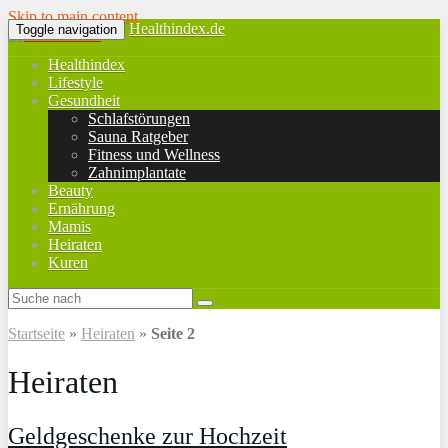
Skip to main content
Healthindex.de
Toggle navigation
Healthindex
Lifestyle
Gesundheit
Schlafstörungen
Sauna Ratgeber
Fitness und Wellness
Zahnimplantate
Beauty
Ernährung
Mamis
Heiraten
Kuren
Startseite
»
Heiraten
»
Seite 2
Heiraten
Geldgeschenke zur Hochzeit