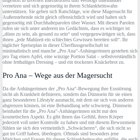
ungestört in diversen Internetforen und Weblogs miteinander
vernetzen und sich gegenseitig in ihrem Schlankheitswahn
unterstützen. Sie geben sich Ratschläge, wie diese Magersucht für
Außenstehende nicht gleich offensichtlich wird und halten sich
gegenseitig mit Durchhalteparolen über Wasser. Mit diesen Parolen
rufen sie sich unter anderem ins Gedächtnis, dass es wichtiger ist
„dünn zu sein, als gesund zu sein“ und vergegenwärtigen sich, dass
ihnen „jede Mahlzeit ein schlechtes Gewissen bereiten soll“. Ihr
täglicher Speiseplan in dieser Überflussgesellschaft ist
minimalistisch und manche „Pro Ana“-Anhängerinnen gestehen sich
pro Tag einen Apfel, eine winzige Portion Salat – selbstverständlich
ohne fetthaltiges Dressing – und ein trockenes Knäckebrot zu.
Pro Ana – Wege aus der Magersucht
Da die Anhängerinnen der „Pro Ana“-Bewegung ihre Essstörung
nicht als Krankheit definieren, sondern das Dünnsein für sie einen
ganz besonderen Lifestyle ausmacht, mit dem sie sich von anderen
abgrenzen können, ist eine Behandlung sehr schwierig. Dünnsein
beinhaltet für die „Pro Ana“-Anhängerinnen nicht nur den
kosmetischen Aspekt. Es gibt ihnen das Gefühl, ihren Körper
jederzeit voll unter Kontrolle zu haben und mit diesem Bewusstsein
fühlen sie sich den vermeintlich „Schwächeren“, die sich nicht so
gut im Griff haben, überlegen. Oftmals sind besonders jene
Mädchen und Frauen für diesen Schlankheitswahn anfällig, die auch