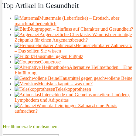
Top Artikel in Gesundheit
Muttermale (Leberflecke) – Erotisch, aber
manchmal bedenklich
Blutgruppen – Einfluss auf Charakter und Gesundheit?
Augenärztliche Checkliste: Wann ist der richtige
Zeitpunkt für einen Augenarztbesuch?
Herausnehmbarer Zahnersatz
– Das sollten Sie wissen
Hausmittel gegen Fußpilz
Couperose
Alternative Heilmethoden – Eine
Einführung
Hausmittel gegen geschwollene Beine
Meniskus kaputt – was nun?
Teleskopprothesen
Unterschiede und Gemeinsamkeiten: Lipödem,
Lymphödem und Adipositas
Wann darf ein junger Zahnarzt eine Praxis
aufmachen?
Healthindex.de durchsuchen: