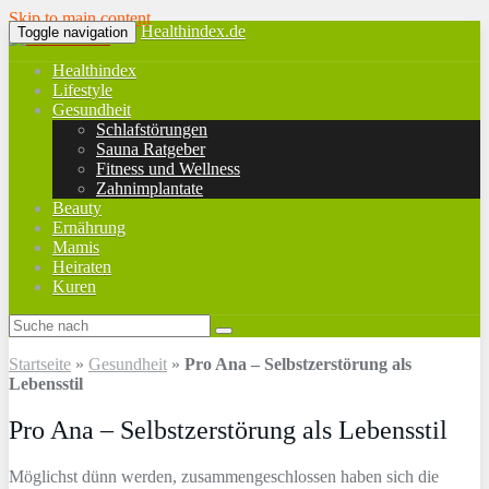
Skip to main content
Healthindex.de
Toggle navigation
Healthindex
Lifestyle
Gesundheit
Schlafstörungen
Sauna Ratgeber
Fitness und Wellness
Zahnimplantate
Beauty
Ernährung
Mamis
Heiraten
Kuren
Startseite
»
Gesundheit
»
Pro Ana – Selbstzerstörung als
Lebensstil
Pro Ana – Selbstzerstörung als Lebensstil
Möglichst dünn werden, zusammengeschlossen haben sich die