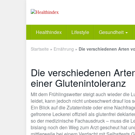
Skip
to
main
content
Healthindex
Lifestyle
Gesundheit
Startseite
»
Ernährung
»
Die verschiedenen Arten vo
Die verschiedenen Arte
einer Glutenintoleranz
Mit dem Frühlingswetter steigt auch wieder die Lu
leidet, kann jedoch nicht unbeschwert drauf los s
Ein Blick auf die Zutatenliste oder eine Nachfrage 
gefrorene Leckerei offiziell als glutenfrei deklar
so der medizinische Fachausdruck – muss die Leb
bislang noch den Weg zum Arzt gescheut hat und 
mittlerweile bei einem Verdacht mit Selbsttests 