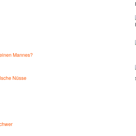
leinen Mannes?
alsche Nüsse
schwer