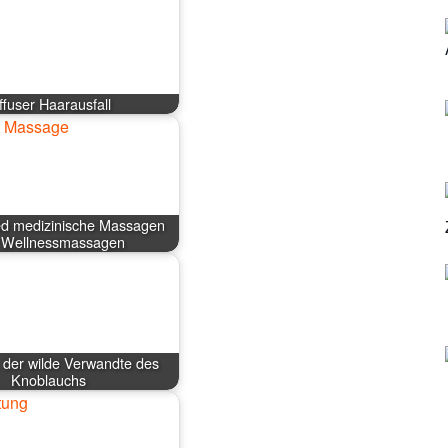
ffuser Haarausfall
ed medizinische Massagen
 Wellnessmassagen
 der wilde Verwandte des
Knoblauchs