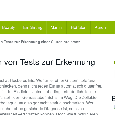
Beauty
Ernährung
Mamis
Heiraten
Kuren
n Tests zur Erkennung einer Glutenintoleranz
n von Tests zur Erkennung
st auf leckeres Eis. Wer unter einer Glutenintoleranz
chlecken, denn nicht jedes Eis ist automatisch glutenfrei.
in der Eisdiele ist also unbedingt erforderlich. Ist die
B
iert, steht dem Genuss aber nichts im Weg. Die Zöliakie –
ensqualität also gar nicht stark einschränken. Wer
daher ohne gesicherte Diagnose ist, soll sich
Gewissheit verschaffen können. Doch wie funktionieren