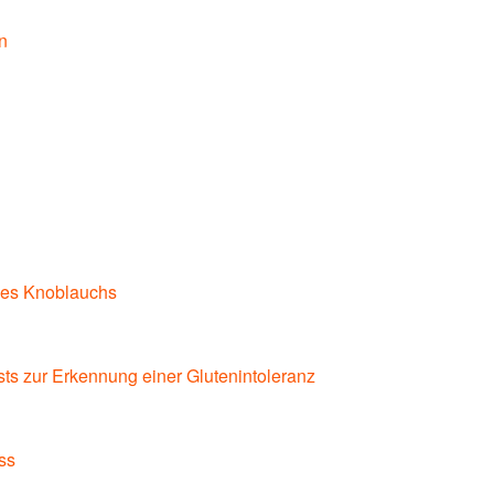
n
des Knoblauchs
ts zur Erkennung einer Glutenintoleranz
ss