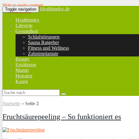
Skip to main content
Healthindex.de
Toggle navigation
Healthindex
Lifestyle
Gesundheit
Schlafstörungen
Sauna Ratgeber
Fitness und Wellness
Zahnimplantate
Beauty
Ernährung
Mamis
Heiraten
Kuren
Startseite
»
Seite 2
Fruchtsäurepeeling – So funktioniert es