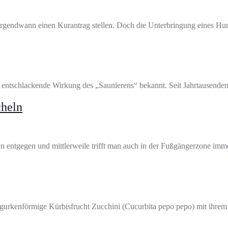
gendwann einen Kurantrag stellen. Doch die Unterbringung eines Hund
 entschlackende Wirkung des „Saunierens“ bekannt. Seit Jahrtausenden 
cheln
ten entgegen und mittlerweile trifft man auch in der Fußgängerzone im
ie gurkenförmige Kürbisfrucht Zucchini (Cucurbita pepo pepo) mit ihre